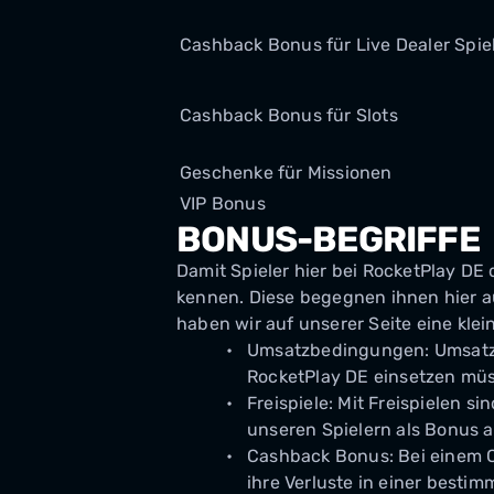
Cashback Bonus für Live Dealer Spie
Cashback Bonus für Slots
Geschenke für Missionen
VIP Bonus
BONUS-BEGRIFFE
Damit Spieler hier bei RocketPlay DE
kennen. Diese begegnen ihnen hier au
haben wir auf unserer Seite eine klei
Umsatzbedingungen: Umsatzb
RocketPlay DE einsetzen mü
Freispiele: Mit Freispielen 
unseren Spielern als Bonus 
Cashback Bonus: Bei einem C
ihre Verluste in einer bestim