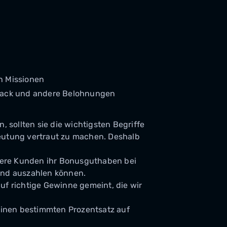
n Missionen
hback und andere Belohnungen
 sollten sie die wichtigsten Begriffe
edeutung vertraut zu machen. Deshalb
ere Kunden ihr Bonusguthaben bei
und auszahlen können.
uf richtige Gewinne gemeint, die wir
einen bestimmten Prozentsatz auf