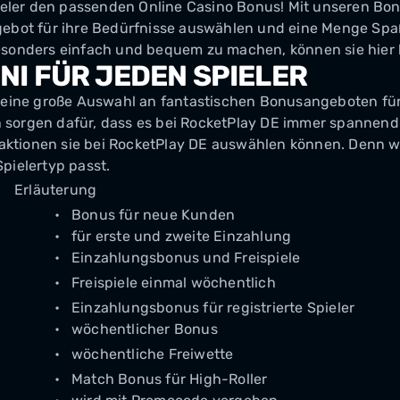
Spieler den passenden Online Casino Bonus! Mit unseren B
gebot für ihre Bedürfnisse auswählen und eine Menge Spaß
esonders einfach und bequem zu machen, können sie hier
NI FÜR JEDEN SPIELER
s eine große Auswahl an fantastischen Bonusangeboten für
orgen dafür, dass es bei RocketPlay DE immer spannend bl
tionen sie bei RocketPlay DE auswählen können. Denn wi
pielertyp passt.
Erläuterung
Bonus für neue Kunden
für erste und zweite Einzahlung
Einzahlungsbonus und Freispiele
Freispiele einmal wöchentlich
Einzahlungsbonus für registrierte Spieler
wöchentlicher Bonus
wöchentliche Freiwette
Match Bonus für High-Roller