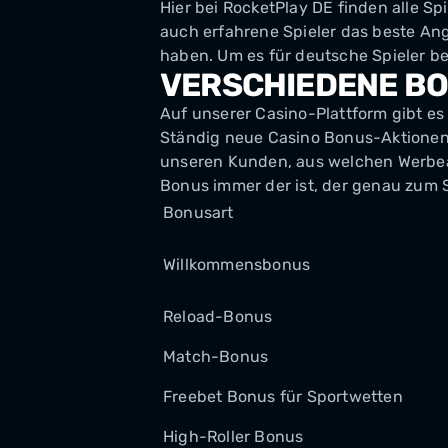
Hier bei RocketPlay DE finden alle 
auch erfahrene Spieler das beste An
haben. Um es für deutsche Spieler b
VERSCHIEDENE BO
Auf unserer Casino-Plattform gibt e
Ständig neue Casino Bonus-Aktionen s
unseren Kunden, aus welchen Werbeak
Bonus immer der ist, der genau zum S
Bonusart
Willkommensbonus
Reload-Bonus
Match-Bonus
Freebet Bonus für Sportwetten
High-Roller Bonus