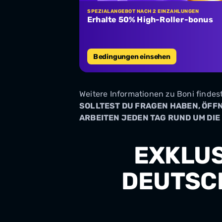
SPEZIALANGEBOT NACH 2 EINZAHLUNGEN
Erhalte 50% High-Roller-bonus
bedingungen einsehen
Weitere Informationen zu Boni findes
SOLLTEST DU FRAGEN HABEN, ÖFFN
ARBEITEN JEDEN TAG RUND UM DIE
EXKLU
DEUTSCH