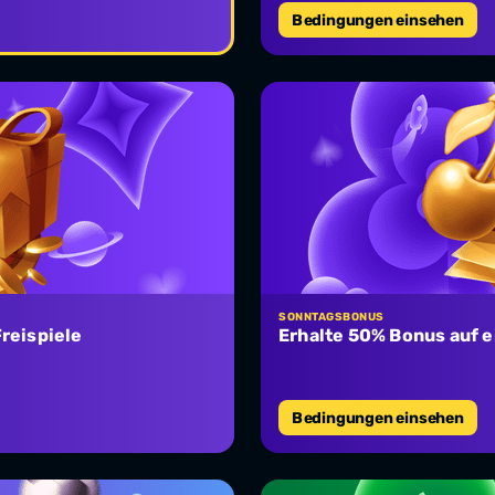
bedingungen einsehen
SONNTAGSBONUS
Freispiele
Erhalte 50% Bonus auf e
bedingungen einsehen