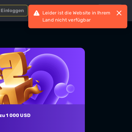
einloggen
registrieren
de
Leider ist die Website in Ihrem
Land nicht verfügbar
 zu 1 000 USD