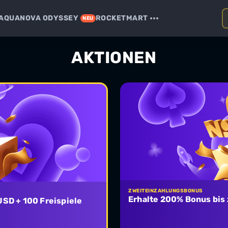
AQUANOVA ODYSSEY
ROCKETMART
NEU
AKTIONEN
ZWEITEINZAHLUNGSBONUS
Erhalte 200% Bonus bis
USD + 100 Freispiele