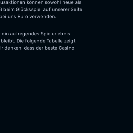
onusaktionen können sowohl neue als
 beim Glücksspiel auf unserer Seite
 bei uns Euro verwenden.
 ein aufregendes Spielerlebnis.
eibt. Die folgende Tabelle zeigt
r denken, dass der beste Casino