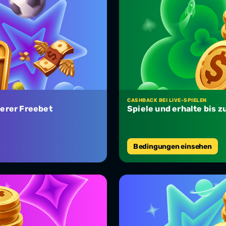
CASHBACK BEI LIVE-SPIELEN
serer Freebet
Spiele und erhalte bis 
bedingungen einsehen