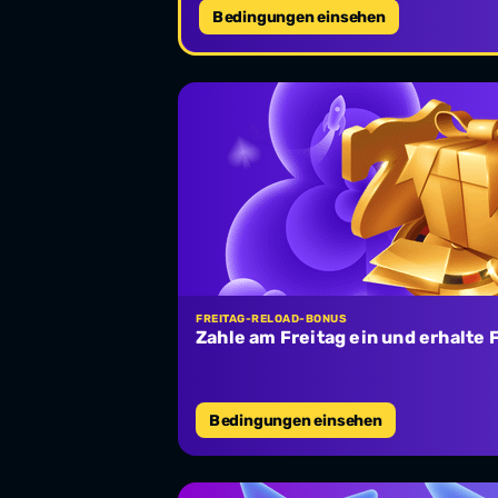
bedingungen einsehen
FREITAG-RELOAD-BONUS
Zahle am Freitag ein und erhalte 
bedingungen einsehen