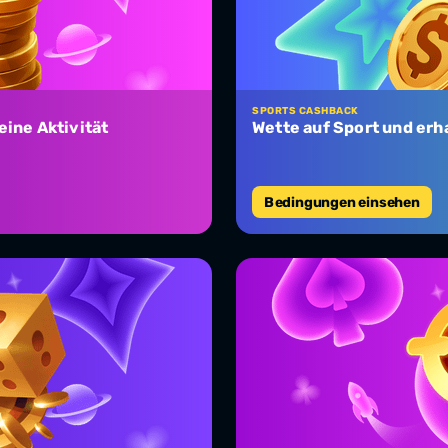
SPORTS CASHBACK
eine Aktivität
Wette auf Sport und er
bedingungen einsehen