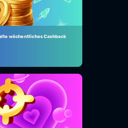
halte wöchentliches Cashback